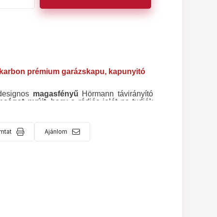
karbon prémium garázskapu, kapunyitó
designos
magasfényű
Hörmann távirányító
onságot nyújt
, hogy a rádiós jelét ne tudják
ncián kétirányú kommunikációt biztosít a
mtat
Ajánlom
t világoskék gombos) távirányítók kiváltására