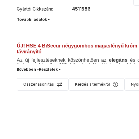
Gyártói Cikkszám
:
4511586
További adatok
ÚJ! HSE 4 BiSecur négygombos magasfényű króm 
távirányító
Az új fejlesztéseknek köszönhetően az
elegáns
és 
(króm sapkával) a 128 bites kódolás által
extra bizt
Részletek
lemásolni.
BiSecur
technológiának köszönhetően 868 MHz frekve
kapunyitó, garázskapu és a távirányító között.
Összehasonlítás
Kérdés a termékről
Nyo
A távirányító alkalmas az előző generációs (úgynevezet
is.