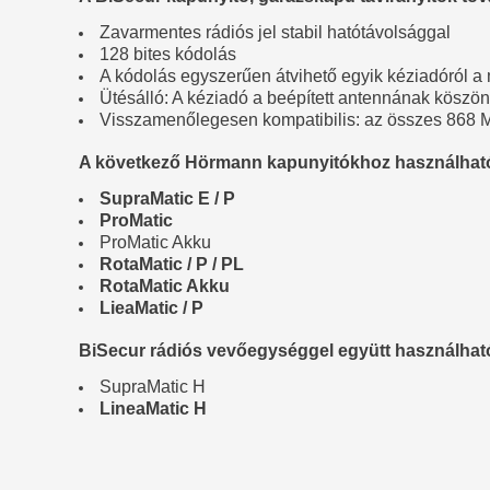
Zavarmentes rádiós jel stabil hatótávolsággal
128 bites kódolás
A kódolás egyszerűen átvihető egyik kéziadóról a
Ütésálló: A kéziadó a beépített antennának köszö
Visszamenőlegesen kompatibilis: az összes 868 M
A következő Hörmann kapunyitókhoz használhat
SupraMatic E / P
ProMatic
ProMatic Akku
RotaMatic / P / PL
RotaMatic Akku
LieaMatic / P
BiSecur rádiós vevőegységgel együtt használhat
SupraMatic H
LineaMatic H