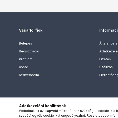
Vásárlói fiók
Informác
Belépés
Általános s
Regisztráció
Adatkezelés
Profilom
Fizetés
Kosár
Szállítás
Kedvenceim
Elérhetősé
Adatkezelési beállítások
Weboldalunk az alapvető működéshez szükséges cookie-kat hasz
szabás) egyéb cookie-kat engedélyezhet. Részletesebb infor