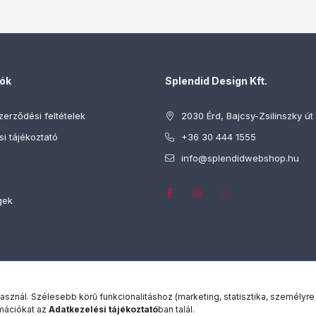
iók
Splendid Design Kft.
zerződési feltételek
2030 Érd, Bajcsy-Zsilinszky út 
i tájékoztató
+36 30 444 1555
info@splendidwebshop.hu
gek
nál. Szélesebb körű funkcionalitáshoz (marketing, statisztika, személyre
mációkat az
Adatkezelési tájékoztató
ban talál.