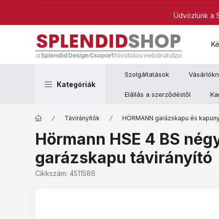
Üdvözlünk a S
Ké
Szolgáltatások
Vásárlók
Kategóriák
Elállás a szerződéstől
Kar
Távirányítók
HÖRMANN garázskapu és kapunyit
Hörmann HSE 4 BS négy
garázskapu távirányító
Cikkszám:
4511586